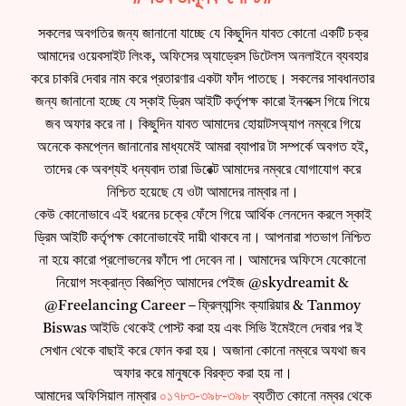
সকলের অবগতির জন্য জানানো যাচ্ছে যে কিছুদিন যাবত কোনো একটি চক্র
আমাদের ওয়েবসাইট লিংক, অফিসের অ্যাড্রেস ডিটেলস অনলাইনে ব্যবহার
করে চাকরি দেবার নাম করে প্রতারণার একটা ফাঁদ পাতছে। সকলের সাবধানতার
জন্য জানানো হচ্ছে যে স্কাই ড্রিম আইটি কর্তৃপক্ষ কারো ইনবক্সে গিয়ে গিয়ে
জব অফার করে না। কিছুদিন যাবত আমাদের হোয়াটসঅ্যাপ নম্বরে গিয়ে
অনেকে কমপ্লেন জানানোর মাধ্যমেই আমরা ব্যাপার টা সম্পর্কে অবগত হই,
তাদের কে অবশ্যই ধন্যবাদ তারা ডিরেক্ট আমাদের নম্বরে যোগাযোগ করে
নিশ্চিত হয়েছে যে ওটা আমাদের নাম্বার না।
কেউ কোনোভাবে এই ধরনের চক্রে ফেঁসে গিয়ে আর্থিক লেনদেন করলে স্কাই
ড্রিম আইটি কর্তৃপক্ষ কোনোভাবেই দায়ী থাকবে না। আপনারা শতভাগ নিশ্চিত
না হয়ে কারো প্রলোভনের ফাঁদে পা দেবেন না। আমাদের অফিসে যেকোনো
নিয়োগ সংক্রান্ত বিজ্ঞপ্তি আমাদের পেইজ @skydreamit &
@Freelancing Career – ফ্রিল্যান্সিং ক্যারিয়ার & Tanmoy
Biswas আইডি থেকেই পোস্ট করা হয় এবং সিভি ইমেইলে দেবার পর ই
সেখান থেকে বাছাই করে ফোন করা হয়। অজানা কোনো নম্বরে অযথা জব
অফার করে মানুষকে বিরক্ত করা হয় না।
আমাদের অফিসিয়াল নাম্বার
০১৭৮৩-৩৯৮-৩৯৮
ব্যতীত কোনো নম্বর থেকে